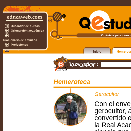
Buscador de cursos
Orientación académica
Oriéntate para constr
Diccionario de estudios
Profesiones
Test gratuito
Inicio
Hemerot
Hemeroteca
Gerocultor
Con el envej
gerocultor, 
convertido 
la Real Aca