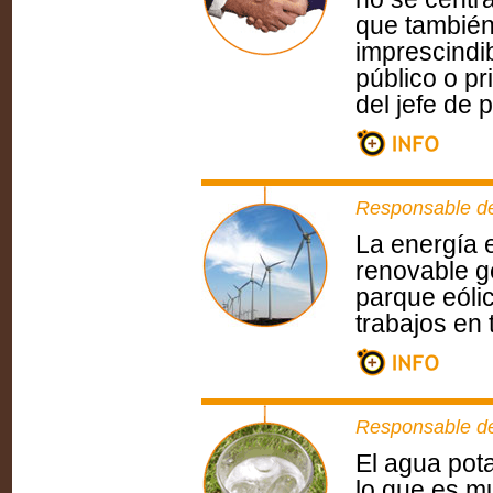
que también
imprescindib
público o pr
del jefe de 
Responsable de
La energía 
renovable g
parque eólic
trabajos en 
Responsable de 
El agua pot
lo que es m