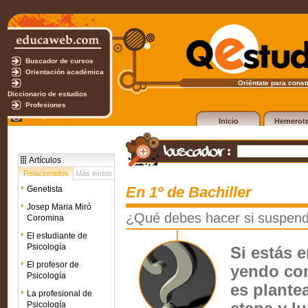
Buscador de cursos
Orientación académica
Oriéntate para constr
Diccionario de estudios
Profesiones
Test gratuito
Inicio
Hemerot
Artículos
Relacionados
Más leídos
En 1º de Bachiller
Genetista
Josep Maria Miró
¿Qué debes hacer si suspende
Coromina
El estudiante de
Psicología
Si estás e
El profesor de
yendo com
Psicología
es plante
La profesional de
Psicología