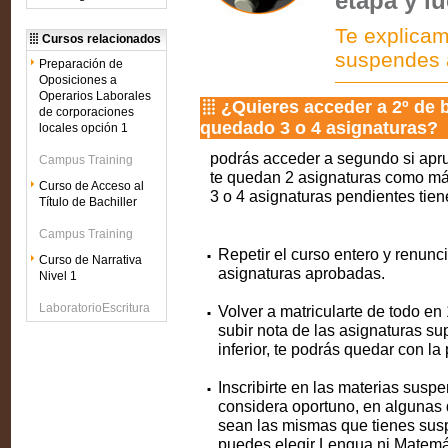
etapa y l
Te explicam
Cursos relacionados
suspendes a
Preparación de
Oposiciones a
Operarios Laborales
¿Quieres acceder a 2º de b
de corporaciones
quedado 3 o 4 asignaturas?
locales opción 1
podrás acceder a segundo si apru
Campus Training
te quedan 2 asignaturas como máx
Curso de Acceso al
3 o 4 asignaturas pendientes tien
Título de Bachiller
Campus Training
Repetir el curso entero y renunci
Curso de Narrativa
asignaturas aprobadas.
Nivel 1
LaboratorioEscritura
Volver a matricularte de todo en 
subir nota de las asignaturas sup
inferior, te podrás quedar con la
Inscribirte en las materias suspen
considera oportuno, en algunas 
sean las mismas que tienes sus
puedes elegir Lengua ni Matemát