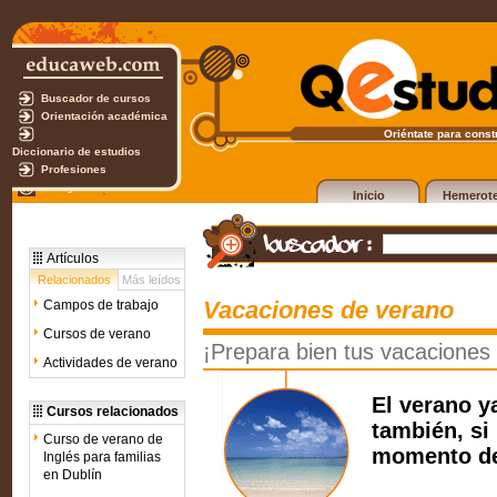
Buscador de cursos
Orientación académica
Oriéntate para constr
Diccionario de estudios
Profesiones
Test gratuito
Inicio
Hemerot
Artículos
Relacionados
Más leídos
Vacaciones de verano
Campos de trabajo
Cursos de verano
¡Prepara bien tus vacaciones
Actividades de verano
El verano ya
Cursos relacionados
también, si 
Curso de verano de
momento de
Inglés para familias
en Dublín