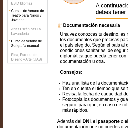
ESID Idiomas
A continuaci
Cursos de Verano de
debes tener 
Teatro para Niños y
Jóvenes
Documentación necesaria
Artes Escénicas La
Una vez conozcas tu destino, es 
Lavandería
los documentos que precisas para 
Curso de verano de
el país elegido. Según el país al 
Serigrafía manual
condiciones sanitarias, de segurid
Eina, Escuela de
diplomática que pueda tener con
Diseño y Arte (UAB)
documentación u otra.
Consejos:
Haz una lista de la documentaci
Ten en cuenta el tiempo que se 
Revisa la fecha de caducidad de
Fotocopia los documentos y guar
seguro, para que, en caso de rob
más rápidos.
Además del
DNI
,
el pasaporte
o
e
documentación que no puedes olvi