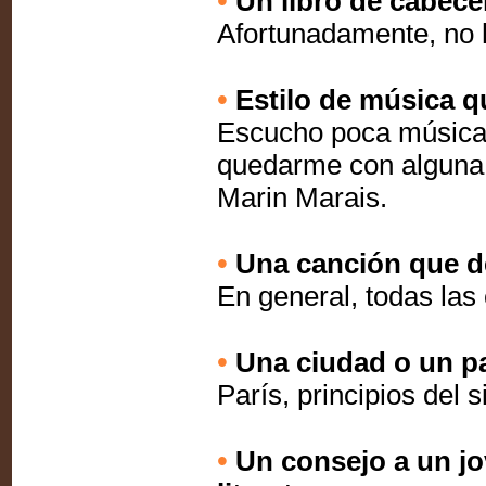
•
Un libro de cabece
Afortunadamente, no h
•
Estilo de música qu
Escucho poca música 
quedarme con alguna, 
Marin Marais.
•
Una canción que de
En general, todas las
•
Una ciudad o un paí
París, principios del s
•
Un consejo a un jo