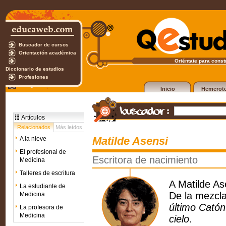
Buscador de cursos
Orientación académica
Oriéntate para constr
Diccionario de estudios
Profesiones
Test gratuito
Inicio
Hemerot
Artículos
Relacionados
Más leídos
Matilde Asensi
A la nieve
El profesional de
Escritora de nacimiento
Medicina
Talleres de escritura
A Matilde Ase
La estudiante de
De la mezcl
Medicina
último Catón
La profesora de
Medicina
cielo
.