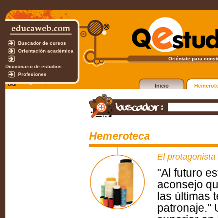
Buscador de cursos
Orientación académica
Oriéntate para constr
Diccionario de estudios
Profesiones
Test gratuito
Inicio
Hemerot
Hemeroteca
El protagonista
"Al futuro 
aconsejo qu
las últimas 
patronaje." 