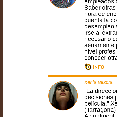
empleados q
Saber otras 
hora de enc
cuenta la c
desempleo a
irse al extr
necesario c
sériamente 
nivel profes
conocer otra
Xènia Besora
"La direcció
decisiones p
película." 
(Tarragona) 
Actualmente