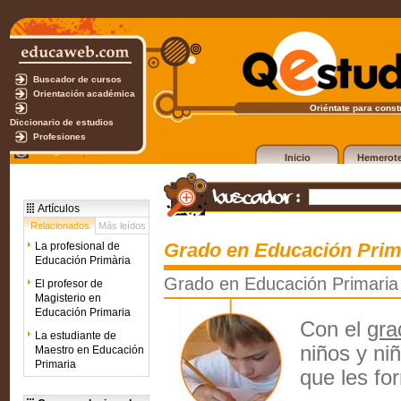
Buscador de cursos
Orientación académica
Oriéntate para constr
Diccionario de estudios
Profesiones
Test gratuito
Inicio
Hemerot
Artículos
Relacionados
Más leídos
Grado en Educación Prim
La profesional de
Educación Primària
Grado en Educación Primaria
El profesor de
Magisterio en
Educación Primaria
Con el
gra
La estudiante de
niños y ni
Maestro en Educación
Primaria
que les f