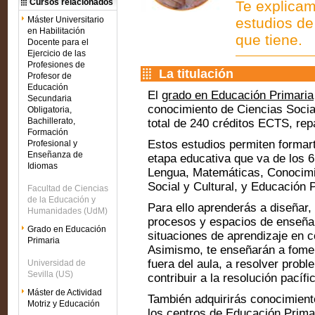
Cursos relacionados
Te explicam
Máster Universitario
estudios de
en Habilitación
que tiene.
Docente para el
Ejercicio de las
Profesiones de
La titulación
Profesor de
Educación
El
grado en Educación Primaria
Secundaria
conocimiento de Ciencias Social
Obligatoria,
Bachillerato,
total de 240 créditos ECTS, rep
Formación
Estos estudios permiten formar
Profesional y
Enseñanza de
etapa educativa que va de los 
Idiomas
Lengua, Matemáticas, Conocimi
Social y Cultural, y Educación P
Facultad de Ciencias
de la Educación y
Para ello aprenderás a diseñar, 
Humanidades (UdM)
procesos y espacios de enseña
Grado en Educación
situaciones de aprendizaje en c
Primaria
Asimismo, te enseñarán a fomen
fuera del aula, a resolver probl
Universidad de
Sevilla (US)
contribuir a la resolución pacífi
Máster de Actividad
También adquirirás conocimient
Motriz y Educación
los centros de Educación Primar