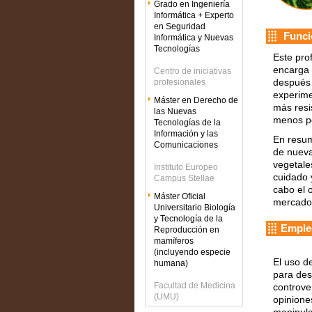
Grado en Ingeniería
Informática + Experto
en Seguridad
Funci
Informática y Nuevas
Tecnologías
Este prof
encarga 
Centro de iniciativas
después 
profesionales
experime
Máster en Derecho de
más resi
las Nuevas
menos pe
Tecnologías de la
Información y las
En resum
Comunicaciones
de nueva
vegetale
Instituto Europeo
cuidado y
Campus Stellae
cabo el 
Máster Oficial
mercado
Universitario Biología
y Tecnología de la
Emple
Reproducción en
mamíferos
(incluyendo especie
El uso de
humana)
para des
Facultad de Medicina
controve
(UMU)
opinione
manipula