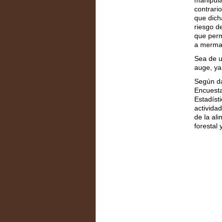
contrari
que dich
riesgo d
que perm
a mermar
Sea de u
auge, ya
Según da
Encuesta
Estadíst
activida
de la ali
forestal