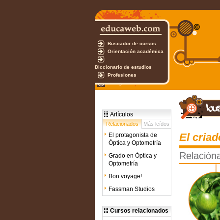
Buscador de cursos
Orientación académica
Diccionario de estudios
Profesiones
Test gratuito
Artículos
Relacionados
Más leídos
El cria
El protagonista de
Óptica y Optometría
Relacióna
Grado en Óptica y
Optometría
Bon voyage!
Fassman Studios
Cursos relacionados