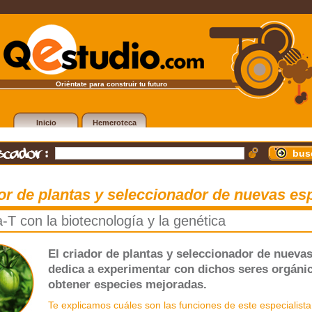
Oriéntate para construir tu futuro
Inicio
Hemeroteca
dor de plantas y seleccionador de nuevas es
-T con la biotecnología y la genética
El criador de plantas y seleccionador de nueva
dedica a experimentar con dichos seres orgánic
obtener especies mejoradas.
Te explicamos cuáles son las funciones de este especialista,