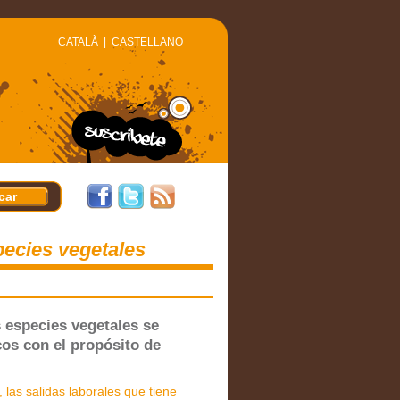
CATALÀ
|
CASTELLANO
pecies vegetales
s especies vegetales se
os con el propósito de
 las salidas laborales que tiene