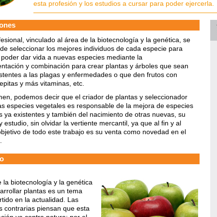
esta profesión y los estudios a cursar para poder ejercerla.
ones
esional, vinculado al área de la biotecnología y la genética, se
de seleccionar los mejores individuos de cada especie para
poder dar vida a nuevas especies mediante la
ntación y combinación para crear plantas y árboles que sean
stentes a las plagas y enfermedades o que den frutos con
pitas y más vitaminas, etc.
en, podemos decir que el criador de plantas y seleccionador
s especies vegetales es responsable de la mejora de especies
s ya existentes y también del nacimiento de otras nuevas, su
 estudio, sin olvidar la vertiente mercantil, ya que al fin y al
objetivo de todo este trabajo es su venta como novedad en el
.
o
 la biotecnología y la genética
arrollar plantas es un tema
rtido en la actualidad. Las
s contrarias piensan que esta
ción va contra natura; por el