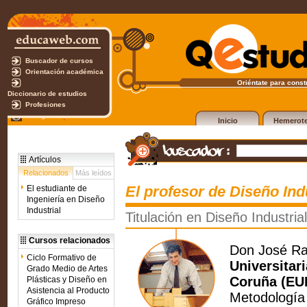
Buscador de cursos
Orientación académica
Oriéntate para constr
Diccionario de estudios
Profesiones
Test gratuito
Inicio
Hemerot
Artículos
Relacionados
Más leídos
El profesor de Diseño Ind
El estudiante de
Ingeniería en Diseño
Industrial
Titulación en Diseño Industrial
Cursos relacionados
Don José Ra
Ciclo Formativo de
Universitar
Grado Medio de Artes
Coruña (EU
Plásticas y Diseño en
Asistencia al Producto
Metodología 
Gráfico Impreso