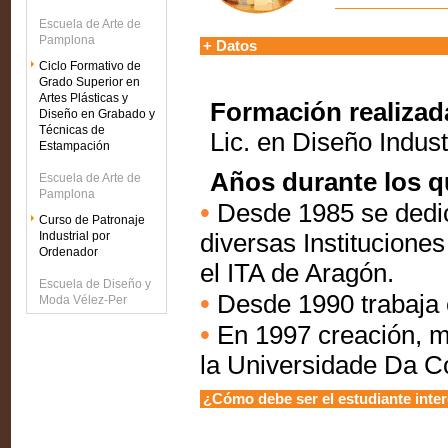
Escuela de Arte de
Pamplona
+ Datos
Ciclo Formativo de
Grado Superior en
Artes Plásticas y
Formación realizad
Diseño en Grabado y
Técnicas de
Lic. en Diseño Indus
Estampación
Años durante los q
Escuela de Arte de
Pamplona
•
Desde 1985 se dedica
Curso de Patronaje
Industrial por
diversas Institucione
Ordenador
el ITA de Aragón.
Escuela de Diseño y
•
Desde 1990 trabaja 
Moda Vélez-Per
•
En 1997 creación, mo
la Universidade Da Co
¿Cómo debe ser el estudiante inter