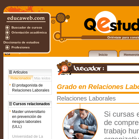
Buscador de cursos
Orientación académica
Oriéntate para constr
Diccionario de estudios
Profesiones
Test gratuito
Inicio
Hemerot
Artículos
Relacionados
Más leídos
Grado en Relaciones Lab
El protagonista de
Relaciones Laborales
Relaciones Laborales
Cursos relacionados
Master universitario
Si cursas 
en prevención de
de compren
riesgos laborales
(ULL)
trabajo hu
Universidad de La