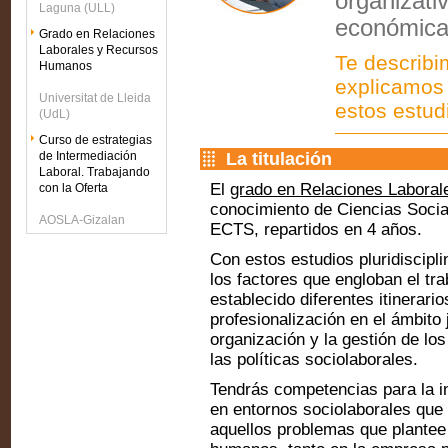
organizativ
Laguna (ULL)
económica
Grado en Relaciones
Laborales y Recursos
Te describi
Humanos
explicamos 
Universitat de Lleida
estos estud
(UdL)
Curso de estrategias
La titulación
de Intermediación
Laboral. Trabajando
El
grado en Relaciones Laboral
con la Oferta
conocimiento de Ciencias Social
AOSLA-Gizalan
ECTS, repartidos en 4 años.
Con estos estudios pluridiscipl
los factores que engloban el tra
establecido diferentes itinerarios
profesionalización en el ámbito j
organización y la gestión de lo
las políticas sociolaborales.
Tendrás competencias para la in
en entornos sociolaborales que 
aquellos problemas que plantee 