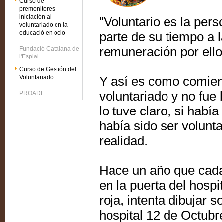
Curso de
premonitores:
iniciación al
"Voluntario es la per
voluntariado en la
educació en ocio
parte de su tiempo a la
remuneración por ello
Fundació Catalana de
l'Esplai
Curso de Gestión del
Voluntariado
Y así es como comien
voluntariado y no fue
PROADE
lo tuve claro, si habí
había sido ser volunta
realidad.
Hace un año que cada
en la puerta del hosp
roja, intenta dibujar s
hospital 12 de Octubr