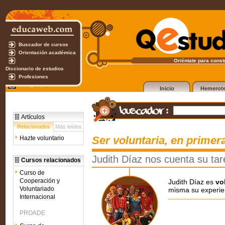
Buscador de cursos
Orientación académica
Oriéntate para constr
Diccionario de estudios
Profesiones
Test gratuito
Inicio
Hemerot
Artículos
Relacionados
Más leídos
Ser voluntaria, en primer
Hazte voluntario
Judith Díaz nos cuenta su ta
Cursos relacionados
Curso de
Cooperación y
Judith Díaz es
vo
Voluntariado
misma su experien
Internacional
PROADE